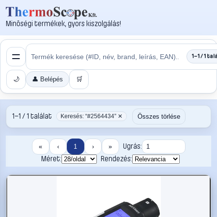
Minőségi termékek, gyors kiszolgálás!
1–1 / 1 tal
🌙
👤 Belépés
🛒
1–1 / 1 találat
Összes törlése
Keresés: “#2564434” ✕
Ugrás:
«
‹
1
›
»
Méret:
Rendezés: