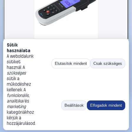
Sütik
#2564434
használata
Adatgyűjtős radioaktivitásmérő, sugárzásmérő Geiger
A weboldalunk
számláló, Voltcraft RM-400
sütiket
Elutasítok mindent
Csak szükséges
használ. A
VOLTCRAFT
Geiger számlálók, dózismérők
szükséges
139 990 Ft
sütik a
működéshez
Kosárba
Azonnali vásárlás
kellenek. A
funkcionális
,
analitikai
és
Ugrás:
«
‹
1
›
»
Beállítások
Elfogadok mindent
marketing
Méret:
Rendezés:
kategóriákhoz
kérjük a
©
2026
ÁSZF
Adatvédelem
Impresszum
Kapcsolat
hozzájárulásod.
ThermoScope
Cégbemutató
Sütibeállítások