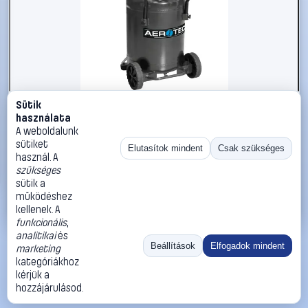
Sütik
#1785623
használata
Aerotec 420-90 V TECH Sűrített levegős kompresszor 90
A weboldalunk
l 10 bar
sütiket
Elutasítok mindent
Csak szükséges
használ. A
Aerotec
Légkompresszorok
szükséges
369 990 Ft
sütik a
működéshez
Kosárba
Azonnali vásárlás
kellenek. A
funkcionális
,
analitikai
és
Ugrás:
«
‹
1
›
»
Beállítások
Elfogadok mindent
marketing
Méret:
Rendezés:
kategóriákhoz
kérjük a
©
2026
ÁSZF
Adatvédelem
Impresszum
Kapcsolat
hozzájárulásod.
ThermoScope
Cégbemutató
Sütibeállítások