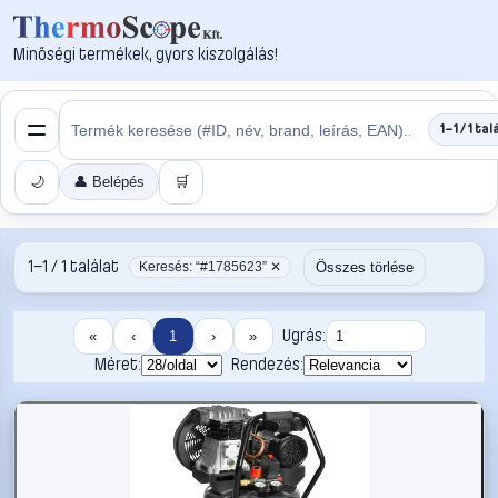
Minőségi termékek, gyors kiszolgálás!
1–1 / 1 tal
🌙
👤 Belépés
🛒
1–1 / 1 találat
Összes törlése
Keresés: “#1785623” ✕
Ugrás:
«
‹
1
›
»
Méret:
Rendezés: