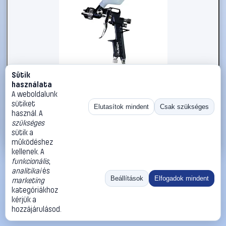
Sütik
#1785621
használata
Aerotec AERO 602 Sűrített levegős festékpisztoly 8 bar
A weboldalunk
sütiket
Aerotec
Sűrített levegős készülékek
Elutasítok mindent
Csak szükséges
használ. A
36 990 Ft
szükséges
sütik a
Kosárba
Azonnali vásárlás
működéshez
kellenek. A
funkcionális
,
Ugrás:
«
‹
1
›
»
analitikai
és
Méret:
Rendezés:
Beállítások
Elfogadok mindent
marketing
kategóriákhoz
©
2026
ÁSZF
Adatvédelem
Impresszum
Kapcsolat
kérjük a
ThermoScope
Cégbemutató
Sütibeállítások
hozzájárulásod.