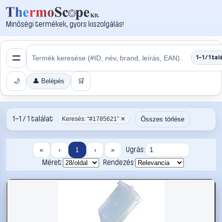
Minőségi termékek, gyors kiszolgálás!
1–1 / 1 tal
🌙
👤 Belépés
🛒
1–1 / 1 találat
Összes törlése
Keresés: “#1785621” ✕
Ugrás:
«
‹
1
›
»
Méret:
Rendezés: