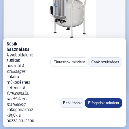
Sütik
#1785625
használata
Aerotec Aeromedic XTR 2D-50 L Sűrített levegős
A weboldalunk
kompresszor 50 l 8 bar
sütiket
Elutasítok mindent
Csak szükséges
használ. A
Aerotec
Légkompresszorok
szükséges
677 990 Ft
sütik a
működéshez
Kosárba
Azonnali vásárlás
kellenek. A
funkcionális
,
analitikai
és
Ugrás:
«
‹
1
›
»
Beállítások
Elfogadok mindent
marketing
Méret:
Rendezés:
kategóriákhoz
kérjük a
©
2026
ÁSZF
Adatvédelem
Impresszum
Kapcsolat
hozzájárulásod.
ThermoScope
Cégbemutató
Sütibeállítások