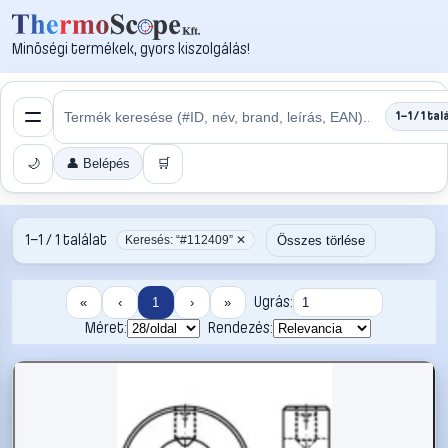
Minőségi termékek, gyors kiszolgálás!
1–1 / 1 tal
🌙
👤 Belépés
🛒
1–1 / 1 találat
Összes törlése
Keresés: “#112409” ✕
Ugrás:
«
‹
1
›
»
Méret:
Rendezés: