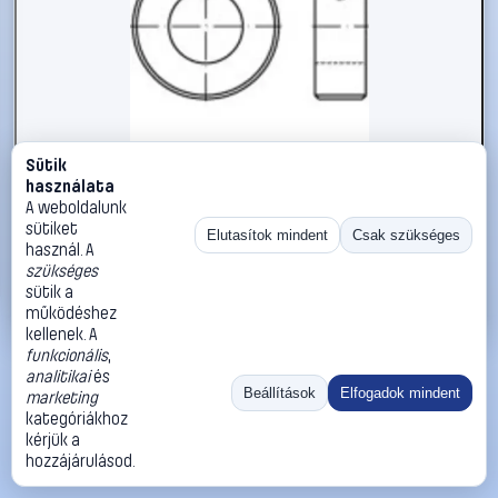
Sütik
#112409
használata
Állítógyűrűk M10 DIN 705 Acél 5 db TOOLCRAFT 112409
A weboldalunk
sütiket
TOOLCRAFT
Biztosítógyűrűk
Elutasítok mindent
Csak szükséges
használ. A
15 990 Ft
szükséges
sütik a
Kosárba
Azonnali vásárlás
működéshez
kellenek. A
funkcionális
,
Ugrás:
«
‹
1
›
»
analitikai
és
Méret:
Rendezés:
Beállítások
Elfogadok mindent
marketing
kategóriákhoz
©
2026
ÁSZF
Adatvédelem
Impresszum
Kapcsolat
kérjük a
ThermoScope
Cégbemutató
Sütibeállítások
hozzájárulásod.