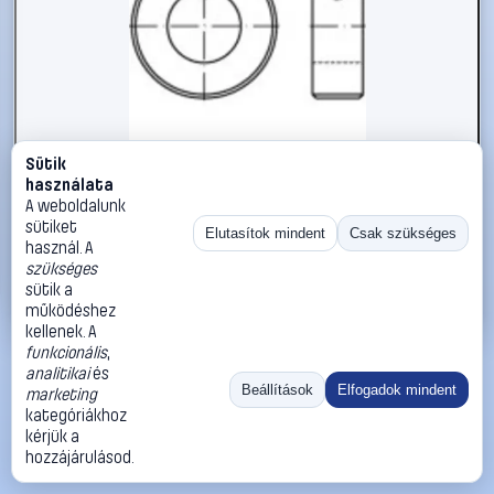
Sütik
#112411
használata
Állítógyűrűk M10 DIN 705 Acél 5 db TOOLCRAFT 112411
A weboldalunk
sütiket
TOOLCRAFT
Biztosítógyűrűk
Elutasítok mindent
Csak szükséges
használ. A
17 990 Ft
szükséges
sütik a
Kosárba
Azonnali vásárlás
működéshez
kellenek. A
funkcionális
,
Ugrás:
«
‹
1
›
»
analitikai
és
Méret:
Rendezés:
Beállítások
Elfogadok mindent
marketing
kategóriákhoz
©
2026
ÁSZF
Adatvédelem
Impresszum
Kapcsolat
kérjük a
ThermoScope
Cégbemutató
Sütibeállítások
hozzájárulásod.