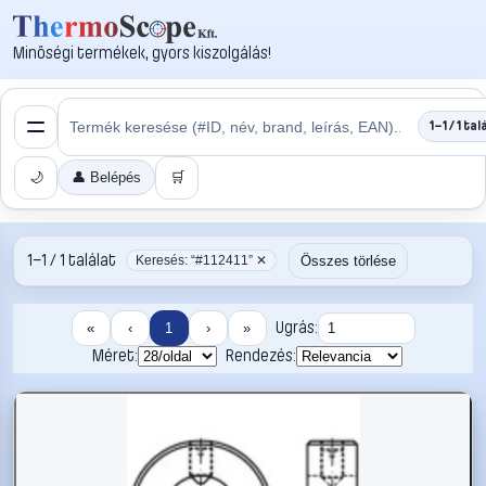
Minőségi termékek, gyors kiszolgálás!
1–1 / 1 tal
🌙
👤 Belépés
🛒
1–1 / 1 találat
Összes törlése
Keresés: “#112411” ✕
Ugrás:
«
‹
1
›
»
Méret:
Rendezés: