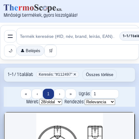
Minőségi termékek, gyors kiszolgálás!
1–1 / 1 tal
🌙
👤 Belépés
🛒
1–1 / 1 találat
Összes törlése
Keresés: “#112497” ✕
Ugrás:
«
‹
1
›
»
Méret:
Rendezés: