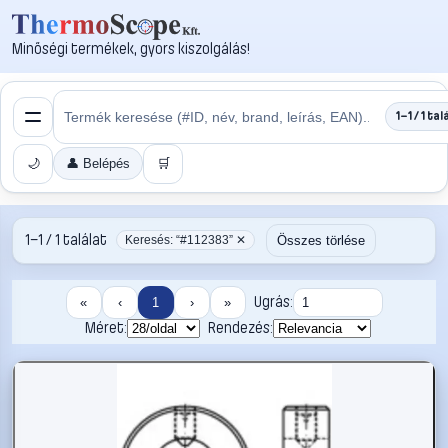
Minőségi termékek, gyors kiszolgálás!
1–1 / 1 tal
🌙
👤 Belépés
🛒
1–1 / 1 találat
Összes törlése
Keresés: “#112383” ✕
Ugrás:
«
‹
1
›
»
Méret:
Rendezés: