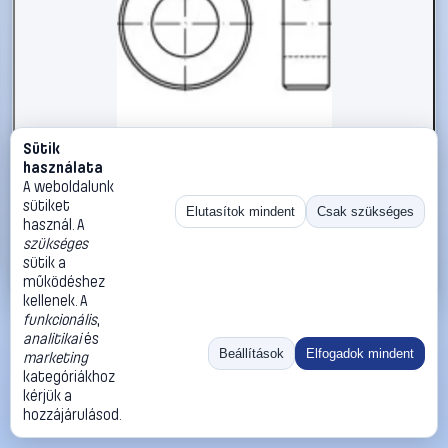
Sütik
#112383
használata
Állítógyűrűk M4 DIN 705 Acél 25 db TOOLCRAFT 112383
A weboldalunk
sütiket
TOOLCRAFT
Biztosítógyűrűk
Elutasítok mindent
Csak szükséges
használ. A
10 990 Ft
szükséges
sütik a
Kosárba
Azonnali vásárlás
működéshez
kellenek. A
funkcionális
,
Ugrás:
«
‹
1
›
»
analitikai
és
Méret:
Rendezés:
Beállítások
Elfogadok mindent
marketing
kategóriákhoz
©
2026
ÁSZF
Adatvédelem
Impresszum
Kapcsolat
kérjük a
ThermoScope
Cégbemutató
Sütibeállítások
hozzájárulásod.