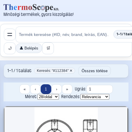
Minőségi termékek, gyors kiszolgálás!
1–1 / 1 tal
🌙
👤 Belépés
🛒
1–1 / 1 találat
Összes törlése
Keresés: “#112384” ✕
Ugrás:
«
‹
1
›
»
Méret:
Rendezés: