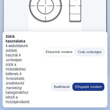
Sütik
#112384
használata
Állítógyűrűk M4 DIN 705 Acél 25 db TOOLCRAFT 112384
A weboldalunk
sütiket
TOOLCRAFT
Biztosítógyűrűk
Elutasítok mindent
Csak szükséges
használ. A
9 890 Ft
szükséges
sütik a
Kosárba
Azonnali vásárlás
működéshez
kellenek. A
funkcionális
,
Ugrás:
«
‹
1
›
»
analitikai
és
Méret:
Rendezés:
Beállítások
Elfogadok mindent
marketing
kategóriákhoz
©
2026
ÁSZF
Adatvédelem
Impresszum
Kapcsolat
kérjük a
ThermoScope
Cégbemutató
Sütibeállítások
hozzájárulásod.