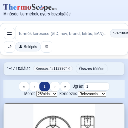
Minőségi termékek, gyors kiszolgálás!
1–1 / 1 tal
🌙
👤 Belépés
🛒
1–1 / 1 találat
Összes törlése
Keresés: “#112386” ✕
Ugrás:
«
‹
1
›
»
Méret:
Rendezés: