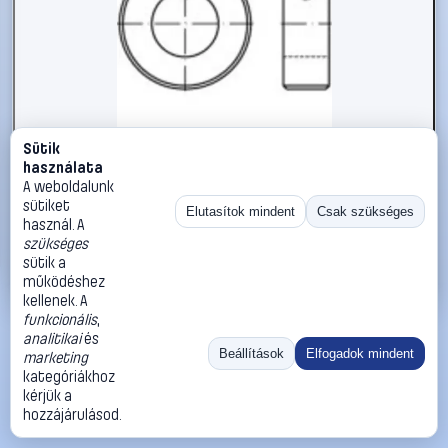
Sütik
#112386
használata
Állítógyűrűk M5 DIN 705 Acél 25 db TOOLCRAFT 112386
A weboldalunk
sütiket
TOOLCRAFT
Biztosítógyűrűk
Elutasítok mindent
Csak szükséges
használ. A
11 990 Ft
szükséges
sütik a
Kosárba
Azonnali vásárlás
működéshez
kellenek. A
funkcionális
,
Ugrás:
«
‹
1
›
»
analitikai
és
Méret:
Rendezés:
Beállítások
Elfogadok mindent
marketing
kategóriákhoz
©
2026
ÁSZF
Adatvédelem
Impresszum
Kapcsolat
kérjük a
ThermoScope
Cégbemutató
Sütibeállítások
hozzájárulásod.