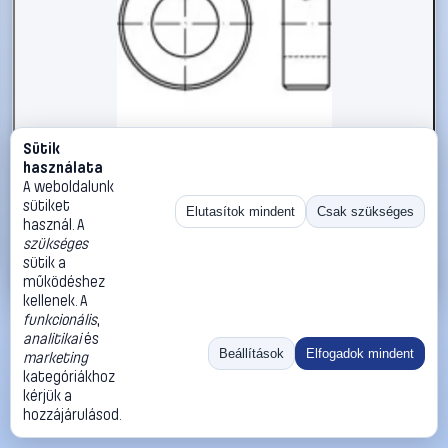
Sütik
#112479
használata
Állítógyűrűk M6 DIN 705 Acél 10 db TOOLCRAFT 112479
A weboldalunk
sütiket
TOOLCRAFT
Biztosítógyűrűk
Elutasítok mindent
Csak szükséges
használ. A
6 490 Ft
szükséges
sütik a
Kosárba
Azonnali vásárlás
működéshez
kellenek. A
funkcionális
,
Ugrás:
«
‹
1
›
»
analitikai
és
Méret:
Rendezés:
Beállítások
Elfogadok mindent
marketing
kategóriákhoz
©
2026
ÁSZF
Adatvédelem
Impresszum
Kapcsolat
kérjük a
ThermoScope
Cégbemutató
Sütibeállítások
hozzájárulásod.