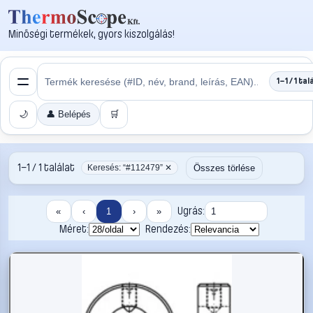
Minőségi termékek, gyors kiszolgálás!
1–1 / 1 tal
🌙
👤 Belépés
🛒
1–1 / 1 találat
Összes törlése
Keresés: “#112479” ✕
Ugrás:
«
‹
1
›
»
Méret:
Rendezés: