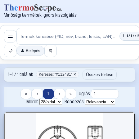
Minőségi termékek, gyors kiszolgálás!
1–1 / 1 tal
🌙
👤 Belépés
🛒
1–1 / 1 találat
Összes törlése
Keresés: “#112481” ✕
Ugrás:
«
‹
1
›
»
Méret:
Rendezés: