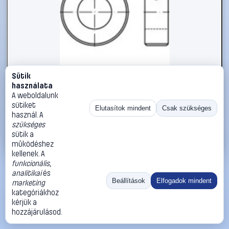
Sütik
#112481
használata
Állítógyűrűk M6 DIN 705 Acél 10 db TOOLCRAFT 112481
A weboldalunk
sütiket
TOOLCRAFT
Biztosítógyűrűk
Elutasítok mindent
Csak szükséges
használ. A
7 290 Ft
szükséges
sütik a
Kosárba
Azonnali vásárlás
működéshez
kellenek. A
funkcionális
,
Ugrás:
«
‹
1
›
»
analitikai
és
Méret:
Rendezés:
Beállítások
Elfogadok mindent
marketing
kategóriákhoz
©
2026
ÁSZF
Adatvédelem
Impresszum
Kapcsolat
kérjük a
ThermoScope
Cégbemutató
Sütibeállítások
hozzájárulásod.