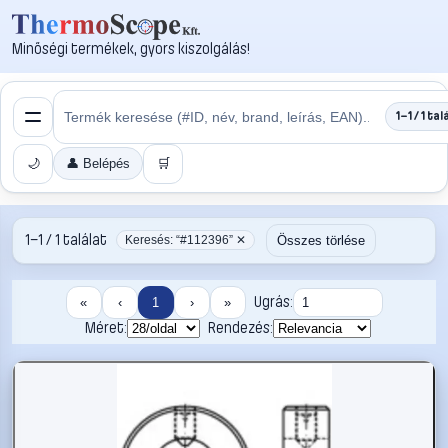
Minőségi termékek, gyors kiszolgálás!
1–1 / 1 tal
🌙
👤 Belépés
🛒
1–1 / 1 találat
Összes törlése
Keresés: “#112396” ✕
Ugrás:
«
‹
1
›
»
Méret:
Rendezés: