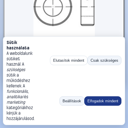
Sütik
#112396
használata
Állítógyűrűk M8 DIN 705 Acél 10 db TOOLCRAFT 112396
A weboldalunk
sütiket
TOOLCRAFT
Biztosítógyűrűk
Elutasítok mindent
Csak szükséges
használ. A
12 990 Ft
szükséges
sütik a
Kosárba
Azonnali vásárlás
működéshez
kellenek. A
funkcionális
,
Ugrás:
«
‹
1
›
»
analitikai
és
Méret:
Rendezés:
Beállítások
Elfogadok mindent
marketing
kategóriákhoz
©
2026
ÁSZF
Adatvédelem
Impresszum
Kapcsolat
kérjük a
ThermoScope
Cégbemutató
Sütibeállítások
hozzájárulásod.