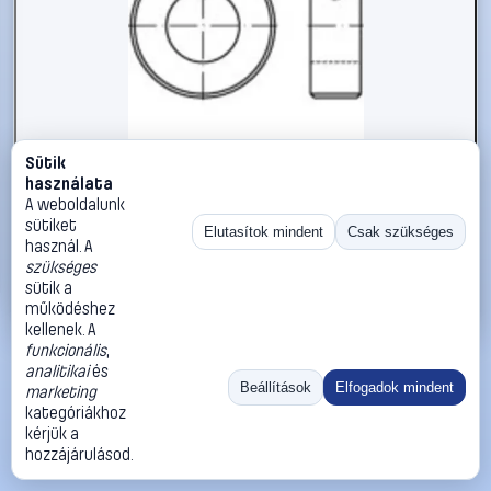
Sütik
#112398
használata
Állítógyűrűk M8 DIN 705 Acél 10 db TOOLCRAFT 112398
A weboldalunk
sütiket
TOOLCRAFT
Biztosítógyűrűk
Elutasítok mindent
Csak szükséges
használ. A
14 990 Ft
szükséges
sütik a
Kosárba
Azonnali vásárlás
működéshez
kellenek. A
funkcionális
,
Ugrás:
«
‹
1
›
»
analitikai
és
Méret:
Rendezés:
Beállítások
Elfogadok mindent
marketing
kategóriákhoz
©
2026
ÁSZF
Adatvédelem
Impresszum
Kapcsolat
kérjük a
ThermoScope
Cégbemutató
Sütibeállítások
hozzájárulásod.