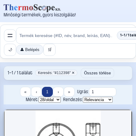
Minőségi termékek, gyors kiszolgálás!
1–1 / 1 tal
🌙
👤 Belépés
🛒
1–1 / 1 találat
Összes törlése
Keresés: “#112398” ✕
Ugrás:
«
‹
1
›
»
Méret:
Rendezés: