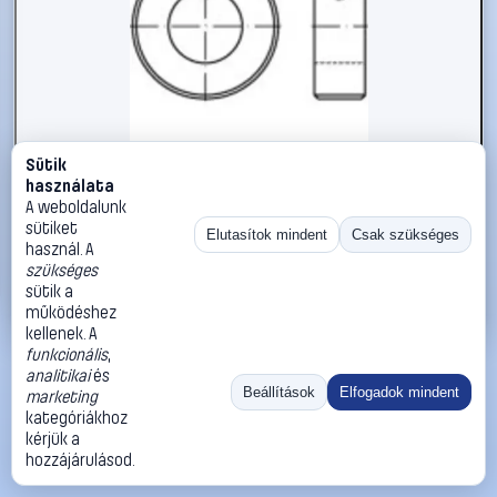
Sütik
#112404
használata
Állítógyűrűk M8 DIN 705 Acél 10 db TOOLCRAFT 112404
A weboldalunk
sütiket
TOOLCRAFT
Biztosítógyűrűk
Elutasítok mindent
Csak szükséges
használ. A
18 990 Ft
szükséges
sütik a
Kosárba
Azonnali vásárlás
működéshez
kellenek. A
funkcionális
,
Ugrás:
«
‹
1
›
»
analitikai
és
Méret:
Rendezés:
Beállítások
Elfogadok mindent
marketing
kategóriákhoz
©
2026
ÁSZF
Adatvédelem
Impresszum
Kapcsolat
kérjük a
ThermoScope
Cégbemutató
Sütibeállítások
hozzájárulásod.