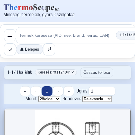
Minőségi termékek, gyors kiszolgálás!
1–1 / 1 tal
🌙
👤 Belépés
🛒
1–1 / 1 találat
Összes törlése
Keresés: “#112404” ✕
Ugrás:
«
‹
1
›
»
Méret:
Rendezés: