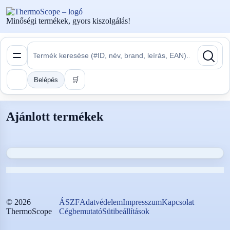
Minőségi termékek, gyors kiszolgálás!
Belépés
🛒
Ajánlott termékek
©
2026
ÁSZF
Adatvédelem
Impresszum
Kapcsolat
ThermoScope
Cégbemutató
Sütibeállítások