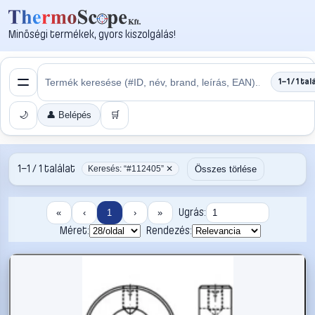
Minőségi termékek, gyors kiszolgálás!
1–1 / 1 tal
🌙
👤 Belépés
🛒
1–1 / 1 találat
Összes törlése
Keresés: “#112405” ✕
Ugrás:
«
‹
1
›
»
Méret:
Rendezés: