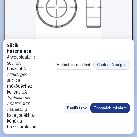
Sütik
#112405
használata
Állítógyűrűk M8 DIN 705 Acél 5 db TOOLCRAFT 112405
A weboldalunk
sütiket
TOOLCRAFT
Biztosítógyűrűk
Elutasítok mindent
Csak szükséges
használ. A
11 990 Ft
szükséges
sütik a
Kosárba
Azonnali vásárlás
működéshez
kellenek. A
funkcionális
,
Ugrás:
«
‹
1
›
»
analitikai
és
Méret:
Rendezés:
Beállítások
Elfogadok mindent
marketing
kategóriákhoz
©
2026
ÁSZF
Adatvédelem
Impresszum
Kapcsolat
kérjük a
ThermoScope
Cégbemutató
Sütibeállítások
hozzájárulásod.