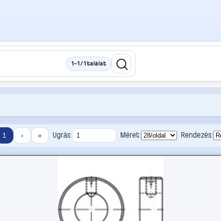
1–1 / 1 találat
Ugrás:
Méret:
Rendezés:
1
›
»