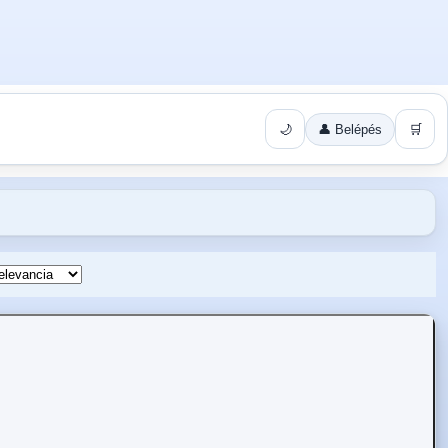
🌙
👤 Belépés
🛒