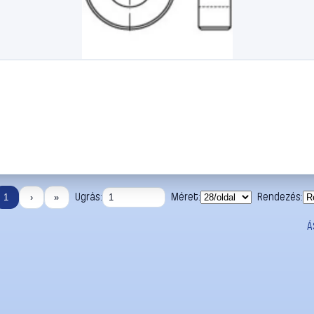
Ugrás:
Méret:
Rendezés:
1
›
»
Á