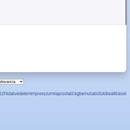
SZF
Adatvédelem
Impresszum
Kapcsolat
Cégbemutató
Sütibeállítások