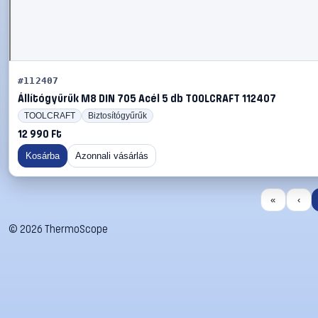
#112407
Állítógyűrűk M8 DIN 705 Acél 5 db TOOLCRAFT 112407
TOOLCRAFT
Biztosítógyűrűk
12 990 Ft
Kosárba
Azonnali vásárlás
«
‹
©
2026
ThermoScope