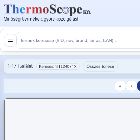
Minőségi termékek, gyors kiszolgálás!
1–1 / 1 találat
Összes törlése
Keresés: “#112407” ✕
«
‹