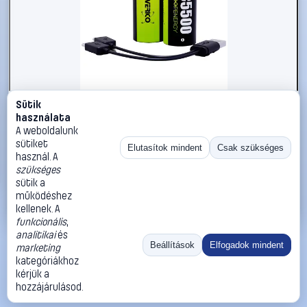
Sütik
#2998110
használata
Babyakku Verico LoopEnergy Lítiumion 1.5 V 3700 mAh 2
A weboldalunk
db
sütiket
Elutasítok mindent
Csak szükséges
használ. A
Verico
Babyakkuk (C)
szükséges
13 990 Ft
sütik a
működéshez
Kosárba
Azonnali vásárlás
kellenek. A
funkcionális
,
analitikai
és
Ugrás:
«
‹
1
›
»
Beállítások
Elfogadok mindent
marketing
Méret:
Rendezés:
kategóriákhoz
kérjük a
©
2026
ÁSZF
Adatvédelem
Impresszum
Kapcsolat
hozzájárulásod.
ThermoScope
Cégbemutató
Sütibeállítások