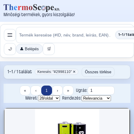
Minőségi termékek, gyors kiszolgálás!
1–1 / 1 tal
🌙
👤 Belépés
🛒
1–1 / 1 találat
Összes törlése
Keresés: “#2998110” ✕
Ugrás:
«
‹
1
›
»
Méret:
Rendezés: