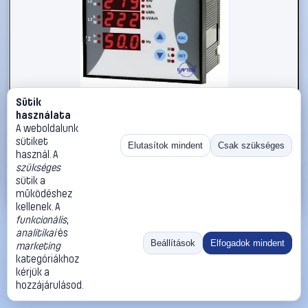
Sütik
#103324
használata
Beépítehtő multiméter, ENTES EPM-07S-96
A weboldalunk
sütiket
ENTES
Hálózati analízis mérőműszerek
Elutasítok mindent
Csak szükséges
használ. A
132 990 Ft
szükséges
sütik a
Kosárba
Azonnali vásárlás
működéshez
kellenek. A
funkcionális
,
Ugrás:
«
‹
1
›
»
analitikai
és
Méret:
Rendezés:
Beállítások
Elfogadok mindent
marketing
kategóriákhoz
©
2026
ÁSZF
Adatvédelem
Impresszum
Kapcsolat
kérjük a
ThermoScope
Cégbemutató
Sütibeállítások
hozzájárulásod.