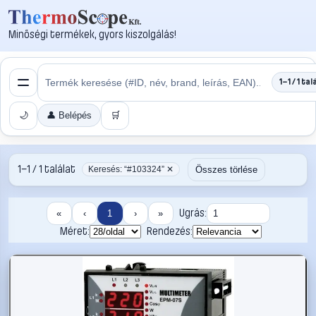
Minőségi termékek, gyors kiszolgálás!
1–1 / 1 tal
🌙
👤 Belépés
🛒
1–1 / 1 találat
Összes törlése
Keresés: “#103324” ✕
Ugrás:
«
‹
1
›
»
Méret:
Rendezés: