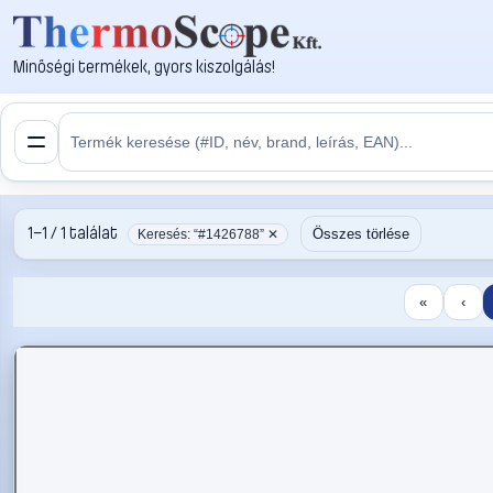
Minőségi termékek, gyors kiszolgálás!
1–1 / 1 találat
Összes törlése
Keresés: “#1426788” ✕
«
‹