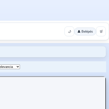
🌙
👤 Belépés
🛒