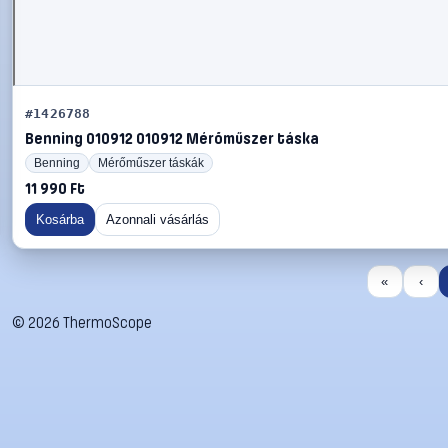
#1426788
Benning 010912 010912 Mérőműszer táska
Benning
Mérőműszer táskák
11 990 Ft
Kosárba
Azonnali vásárlás
«
‹
©
2026
ThermoScope