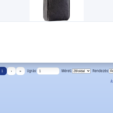
Ugrás:
Méret:
Rendezés:
1
›
»
Á