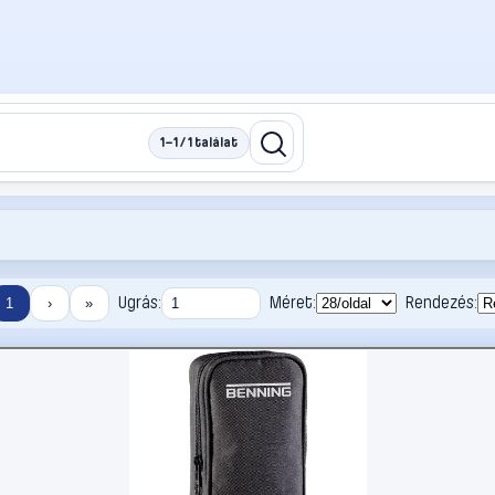
1–1 / 1 találat
Ugrás:
Méret:
Rendezés:
1
›
»