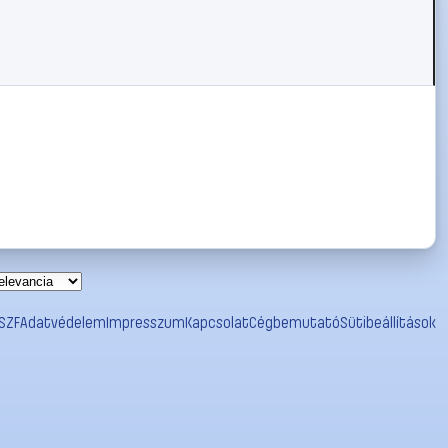
SZF
Adatvédelem
Impresszum
Kapcsolat
Cégbemutató
Sütibeállítások