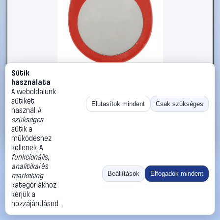
Sütik
#1426787
használata
Benning 044158 N/A RFID címke, 125 kHz, mindegyik 1 db
A weboldalunk
sütiket
Benning
Speciális méréstechnikai tartozékok
Elutasítok mindent
Csak szükséges
használ. A
2 590 Ft
szükséges
sütik a
Kosárba
Azonnali vásárlás
működéshez
kellenek. A
funkcionális
,
Ugrás:
«
‹
1
›
»
analitikai
és
Méret:
Rendezés:
Beállítások
Elfogadok mindent
marketing
kategóriákhoz
©
2026
ÁSZF
Adatvédelem
Impresszum
Kapcsolat
kérjük a
ThermoScope
Cégbemutató
Sütibeállítások
hozzájárulásod.