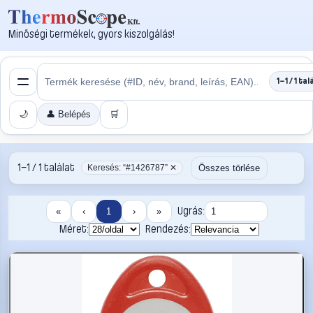
Minőségi termékek, gyors kiszolgálás!
1–1 / 1 tal
🌙
👤 Belépés
🛒
1–1 / 1 találat
Összes törlése
Keresés: “#1426787” ✕
Ugrás:
«
‹
1
›
»
Méret:
Rendezés: