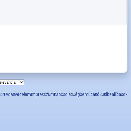
SZF
Adatvédelem
Impresszum
Kapcsolat
Cégbemutató
Sütibeállítások