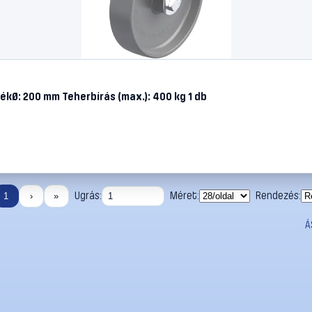
ékØ: 200 mm Teherbírás (max.): 400 kg 1 db
Ugrás:
Méret:
Rendezés:
1
›
»
Á