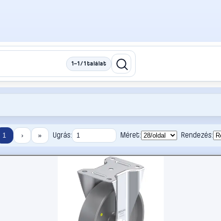
1–1 / 1 találat
Ugrás:
Méret:
Rendezés:
1
›
»