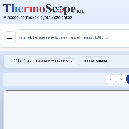
Minőségi termékek, gyors kiszolgálás!
1–1 / 1 találat
Összes törlése
Keresés: “#3050845” ✕
«
‹