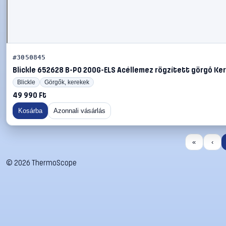
#3050845
Blickle 652628 B-PO 200G-ELS Acéllemez rögzített görgő Ker
Blickle
Görgők, kerekek
49 990 Ft
Kosárba
Azonnali vásárlás
«
‹
©
2026
ThermoScope