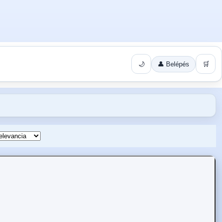
🌙
👤 Belépés
🛒