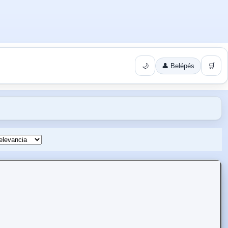
🌙
👤 Belépés
🛒