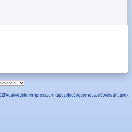
SZF
Adatvédelem
Impresszum
Kapcsolat
Cégbemutató
Sütibeállítások