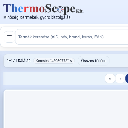
Minőségi termékek, gyors kiszolgálás!
1–1 / 1 találat
Összes törlése
Keresés: “#3050773” ✕
«
‹