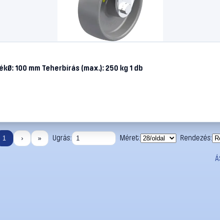
kØ: 100 mm Teherbírás (max.): 250 kg 1 db
Ugrás:
Méret:
Rendezés:
1
›
»
Á