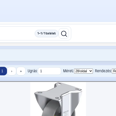
1–1 / 1 találat
Ugrás:
Méret:
Rendezés:
1
›
»