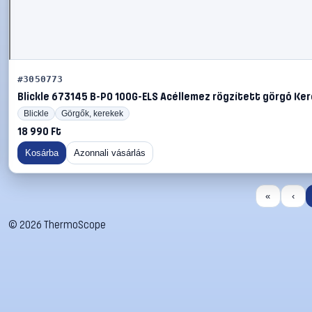
#3050773
Blickle 673145 B-PO 100G-ELS Acéllemez rögzített görgő Keré
Blickle
Görgők, kerekek
18 990 Ft
Kosárba
Azonnali vásárlás
«
‹
©
2026
ThermoScope