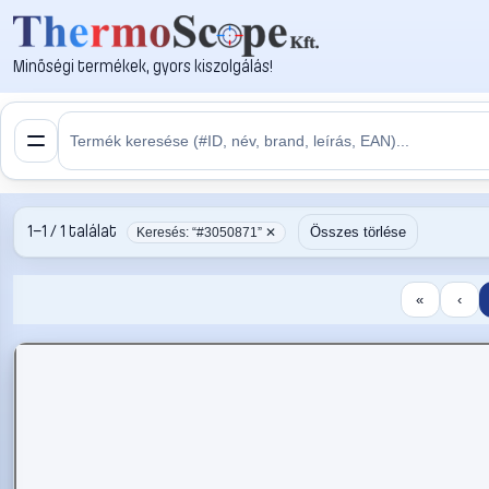
Minőségi termékek, gyors kiszolgálás!
1–1 / 1 találat
Összes törlése
Keresés: “#3050871” ✕
«
‹