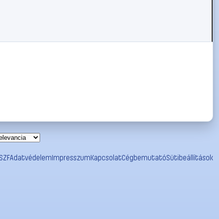
SZF
Adatvédelem
Impresszum
Kapcsolat
Cégbemutató
Sütibeállítások