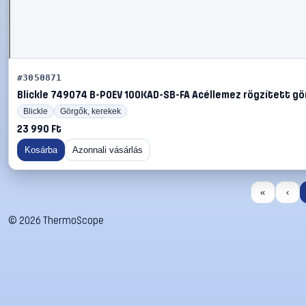
#3050871
Blickle 749074 B-POEV 100KAD-SB-FA Acéllemez rögzített gör
Blickle
Görgők, kerekek
23 990 Ft
Kosárba
Azonnali vásárlás
«
‹
©
2026
ThermoScope