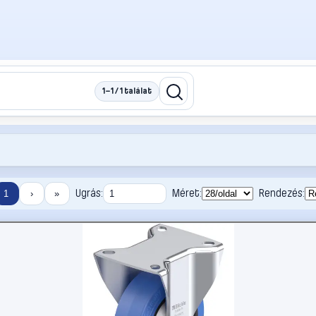
1–1 / 1 találat
Ugrás:
Méret:
Rendezés:
1
›
»