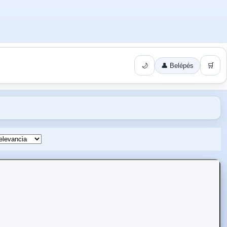
🌙
👤 Belépés
🛒