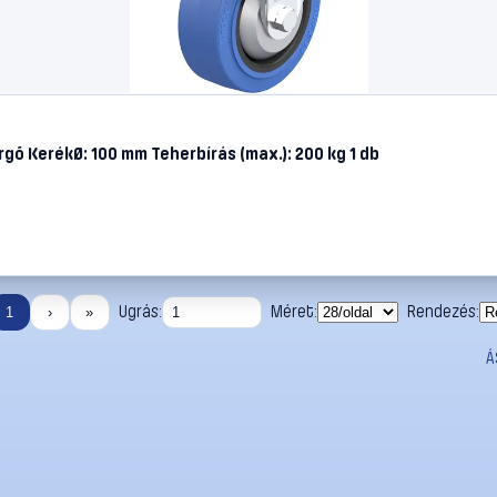
gő KerékØ: 100 mm Teherbírás (max.): 200 kg 1 db
Ugrás:
Méret:
Rendezés:
1
›
»
Á