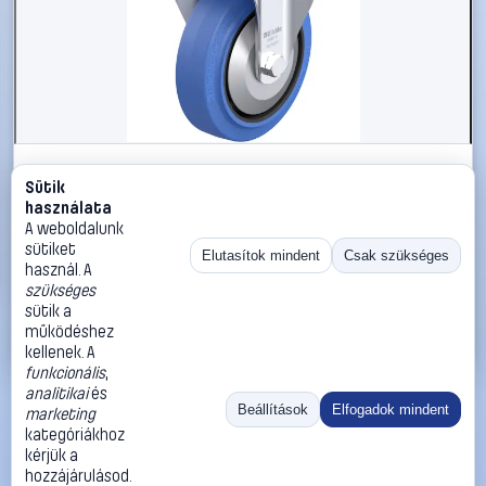
#3050883
Sütik
Blickle 749083 B-POEV 160KAD-SB-FA Acéllemez
használata
rögzített görgő KerékØ: 160 mm Teherbírás (max.): 400
A weboldalunk
kg 1 db
sütiket
Elutasítok mindent
Csak szükséges
használ. A
Blickle
Görgők, kerekek
szükséges
49 990 Ft
sütik a
működéshez
Kosárba
Azonnali vásárlás
kellenek. A
funkcionális
,
analitikai
és
Ugrás:
«
‹
1
›
»
Beállítások
Elfogadok mindent
marketing
Méret:
Rendezés:
kategóriákhoz
kérjük a
©
2026
ÁSZF
Adatvédelem
Impresszum
Kapcsolat
hozzájárulásod.
ThermoScope
Cégbemutató
Sütibeállítások