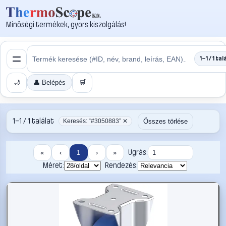
Minőségi termékek, gyors kiszolgálás!
1–1 / 1 tal
🌙
👤 Belépés
🛒
1–1 / 1 találat
Összes törlése
Keresés: “#3050883” ✕
Ugrás:
«
‹
1
›
»
Méret:
Rendezés: