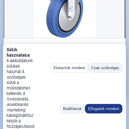
#3050889
Sütik
Blickle 749088 B-POEV 200KAD-SB-FA Acéllemez
használata
rögzített görgő KerékØ: 200 mm Teherbírás (max.): 400
A weboldalunk
kg 1 db
sütiket
Elutasítok mindent
Csak szükséges
használ. A
Blickle
Görgők, kerekek
szükséges
59 990 Ft
sütik a
működéshez
Kosárba
Azonnali vásárlás
kellenek. A
funkcionális
,
analitikai
és
Ugrás:
«
‹
1
›
»
Beállítások
Elfogadok mindent
marketing
Méret:
Rendezés:
kategóriákhoz
kérjük a
©
2026
ÁSZF
Adatvédelem
Impresszum
Kapcsolat
hozzájárulásod.
ThermoScope
Cégbemutató
Sütibeállítások