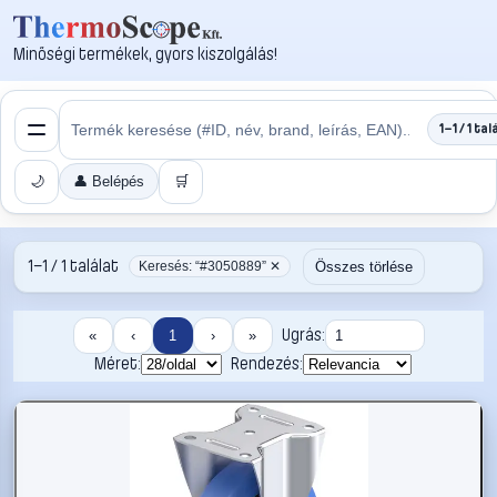
Minőségi termékek, gyors kiszolgálás!
1–1 / 1 tal
🌙
👤 Belépés
🛒
1–1 / 1 találat
Összes törlése
Keresés: “#3050889” ✕
Ugrás:
«
‹
1
›
»
Méret:
Rendezés: