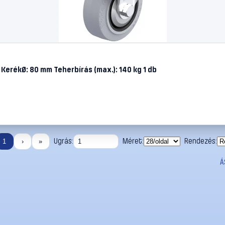
KerékØ: 80 mm Teherbírás (max.): 140 kg 1 db
Ugrás:
Méret:
Rendezés:
1
›
»
Á