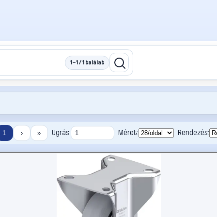
1–1 / 1 találat
Ugrás:
Méret:
Rendezés:
1
›
»