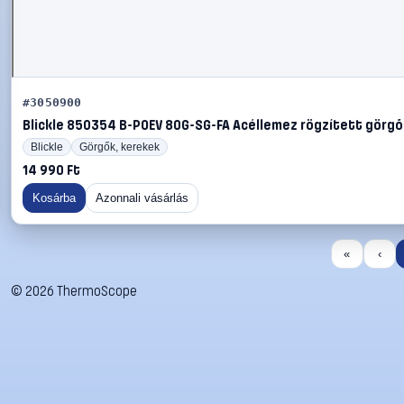
#3050900
Blickle 850354 B-POEV 80G-SG-FA Acéllemez rögzített görgő 
Blickle
Görgők, kerekek
14 990 Ft
Kosárba
Azonnali vásárlás
«
‹
©
2026
ThermoScope