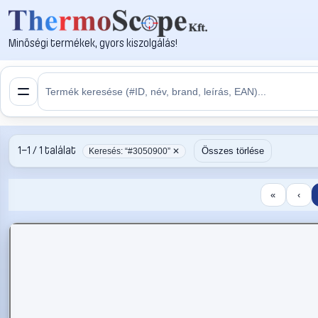
Minőségi termékek, gyors kiszolgálás!
1–1 / 1 találat
Összes törlése
Keresés: “#3050900” ✕
«
‹