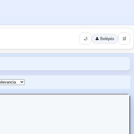
🌙
👤 Belépés
🛒