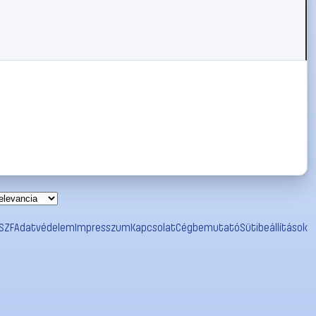
SZF
Adatvédelem
Impresszum
Kapcsolat
Cégbemutató
Sütibeállítások