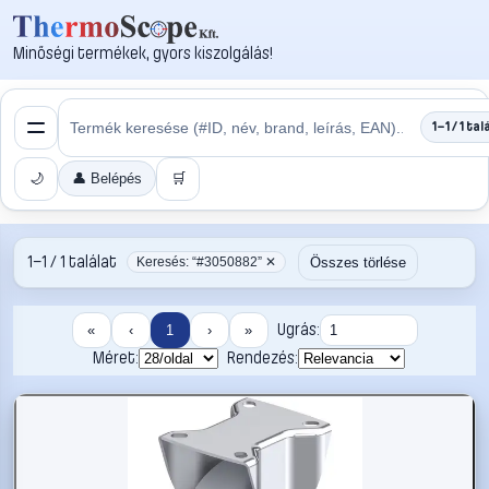
Minőségi termékek, gyors kiszolgálás!
1–1 / 1 tal
🌙
👤 Belépés
🛒
1–1 / 1 találat
Összes törlése
Keresés: “#3050882” ✕
Ugrás:
«
‹
1
›
»
Méret:
Rendezés: