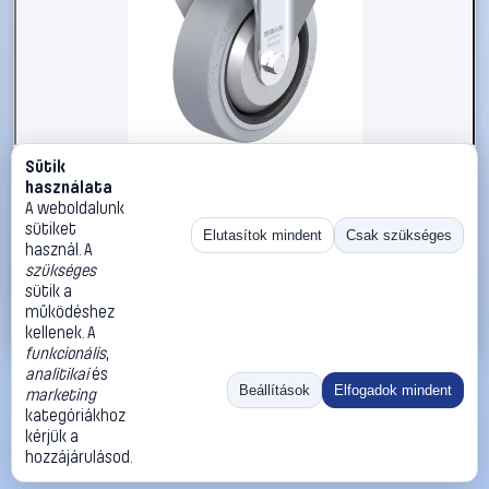
Sütik
#3050882
használata
Blickle 850386 B-POEV 125XR-SG-FA Acéllemez rögzített
A weboldalunk
görgő KerékØ: 125 mm Teherbírás (max.): 250 kg 1 db
sütiket
Elutasítok mindent
Csak szükséges
használ. A
Blickle
Görgők, kerekek
szükséges
26 990 Ft
sütik a
működéshez
Kosárba
Azonnali vásárlás
kellenek. A
funkcionális
,
analitikai
és
Ugrás:
«
‹
1
›
»
Beállítások
Elfogadok mindent
marketing
Méret:
Rendezés:
kategóriákhoz
kérjük a
©
2026
ÁSZF
Adatvédelem
Impresszum
Kapcsolat
hozzájárulásod.
ThermoScope
Cégbemutató
Sütibeállítások