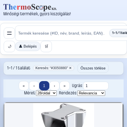
Minőségi termékek, gyors kiszolgálás!
1–1 / 1 tal
🌙
👤 Belépés
🛒
1–1 / 1 találat
Összes törlése
Keresés: “#3050880” ✕
Ugrás:
«
‹
1
›
»
Méret:
Rendezés: