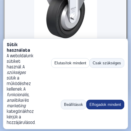
Sütik
#3050880
használata
Blickle 850387 B-POEV 125XR-FA Acéllemez rögzített
A weboldalunk
görgő KerékØ: 125 mm Teherbírás (max.): 250 kg 1 db
sütiket
Elutasítok mindent
Csak szükséges
használ. A
Blickle
Görgők, kerekek
szükséges
24 990 Ft
sütik a
működéshez
Kosárba
Azonnali vásárlás
kellenek. A
funkcionális
,
analitikai
és
Ugrás:
«
‹
1
›
»
Beállítások
Elfogadok mindent
marketing
Méret:
Rendezés:
kategóriákhoz
kérjük a
©
2026
ÁSZF
Adatvédelem
Impresszum
Kapcsolat
hozzájárulásod.
ThermoScope
Cégbemutató
Sütibeállítások