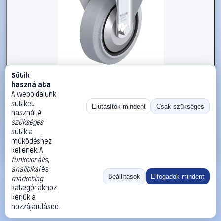
Sütik
#3050886
használata
Blickle 850396 B-POEV 160XR-SG-FA Acéllemez rögzített
A weboldalunk
görgő KerékØ: 160 mm Teherbírás (max.): 400 kg 1 db
sütiket
Elutasítok mindent
Csak szükséges
használ. A
Blickle
Görgők, kerekek
szükséges
44 990 Ft
sütik a
működéshez
Kosárba
Azonnali vásárlás
kellenek. A
funkcionális
,
analitikai
és
Ugrás:
«
‹
1
›
»
Beállítások
Elfogadok mindent
marketing
Méret:
Rendezés:
kategóriákhoz
kérjük a
©
2026
ÁSZF
Adatvédelem
Impresszum
Kapcsolat
hozzájárulásod.
ThermoScope
Cégbemutató
Sütibeállítások