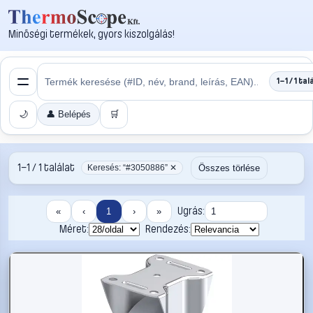
Minőségi termékek, gyors kiszolgálás!
1–1 / 1 tal
🌙
👤 Belépés
🛒
1–1 / 1 találat
Összes törlése
Keresés: “#3050886” ✕
Ugrás:
«
‹
1
›
»
Méret:
Rendezés: