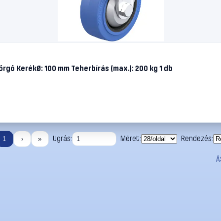
rgő KerékØ: 100 mm Teherbírás (max.): 200 kg 1 db
Ugrás:
Méret:
Rendezés:
1
›
»
Á