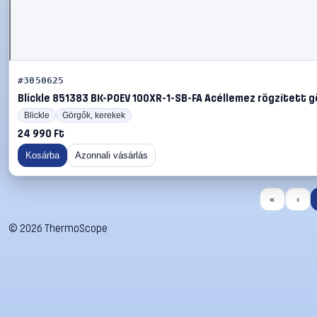
#3050625
Blickle 851383 BK-POEV 100XR-1-SB-FA Acéllemez rögzített gö
Blickle
Görgők, kerekek
24 990 Ft
Kosárba
Azonnali vásárlás
«
‹
©
2026
ThermoScope