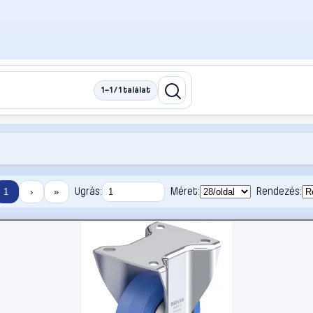
1–1 / 1 találat
Ugrás:
Méret:
Rendezés:
1
›
»