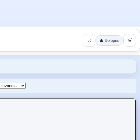
🌙
👤 Belépés
🛒