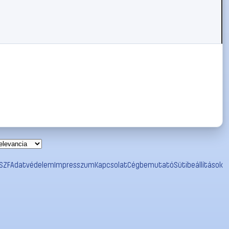
SZF
Adatvédelem
Impresszum
Kapcsolat
Cégbemutató
Sütibeállítások