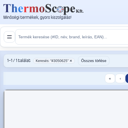
Minőségi termékek, gyors kiszolgálás!
1–1 / 1 találat
Összes törlése
Keresés: “#3050625” ✕
«
‹