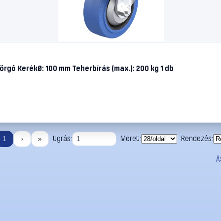
örgő KerékØ: 100 mm Teherbírás (max.): 200 kg 1 db
Ugrás:
Méret:
Rendezés:
1
›
»
Á