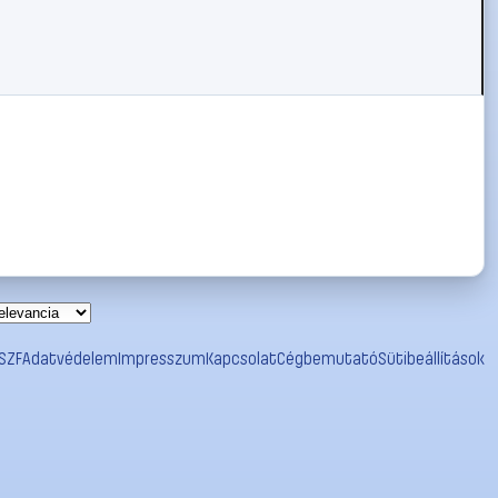
SZF
Adatvédelem
Impresszum
Kapcsolat
Cégbemutató
Sütibeállítások