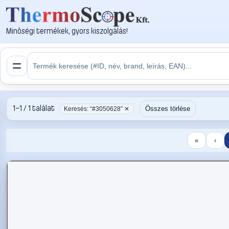
Minőségi termékek, gyors kiszolgálás!
1–1 / 1 találat
Összes törlése
Keresés: “#3050628” ✕
«
‹