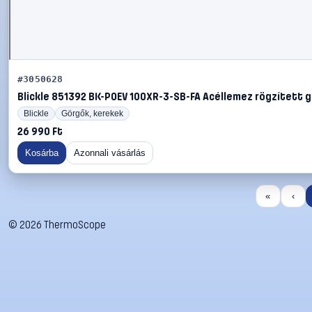
#3050628
Blickle 851392 BK-POEV 100XR-3-SB-FA Acéllemez rögzített g
Blickle
Görgők, kerekek
26 990 Ft
Kosárba
Azonnali vásárlás
«
‹
©
2026
ThermoScope