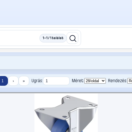
1–1 / 1 találat
Ugrás:
Méret:
Rendezés:
1
›
»