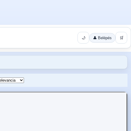
🌙
👤 Belépés
🛒