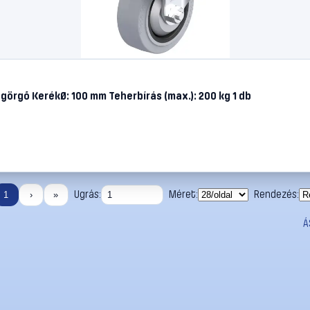
görgő KerékØ: 100 mm Teherbírás (max.): 200 kg 1 db
Ugrás:
Méret:
Rendezés:
1
›
»
Á