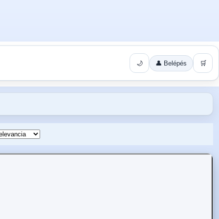
🌙
👤 Belépés
🛒