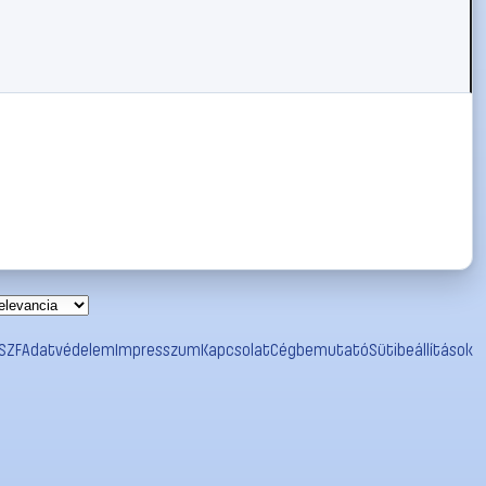
SZF
Adatvédelem
Impresszum
Kapcsolat
Cégbemutató
Sütibeállítások