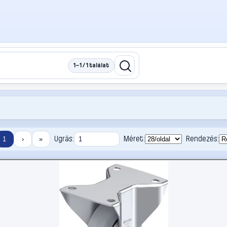
1–1 / 1 találat
Ugrás:
Méret:
Rendezés:
1
›
»