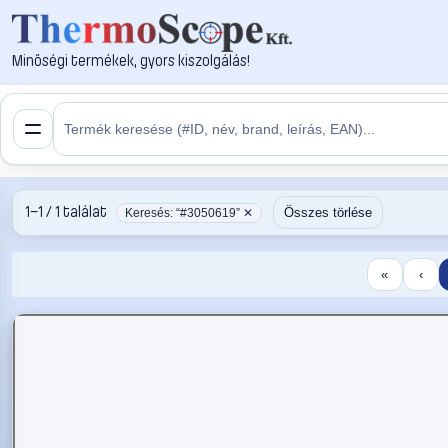
Minőségi termékek, gyors kiszolgálás!
1–1 / 1 találat
Összes törlése
Keresés: “#3050619” ✕
«
‹