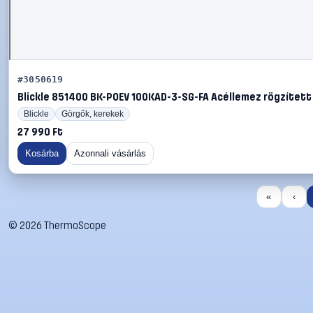
#3050619
Blickle 851400 BK-POEV 100KAD-3-SG-FA Acéllemez rögzített 
Blickle
Görgők, kerekek
27 990 Ft
Kosárba
Azonnali vásárlás
«
‹
©
2026
ThermoScope