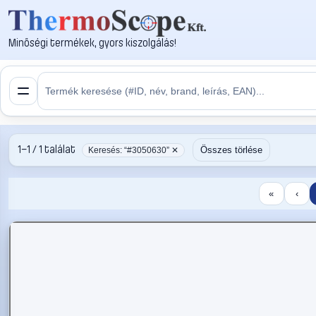
Minőségi termékek, gyors kiszolgálás!
1–1 / 1 találat
Összes törlése
Keresés: “#3050630” ✕
«
‹