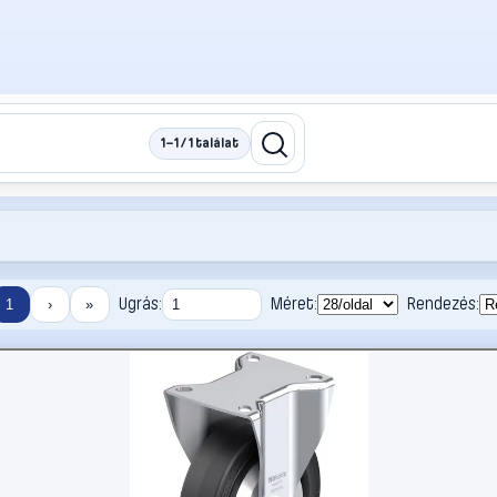
1–1 / 1 találat
Ugrás:
Méret:
Rendezés:
1
›
»