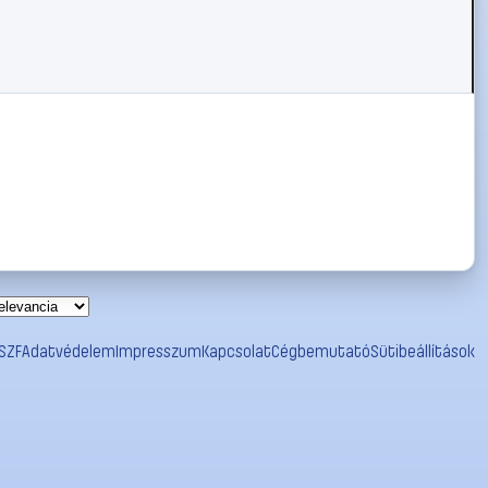
SZF
Adatvédelem
Impresszum
Kapcsolat
Cégbemutató
Sütibeállítások