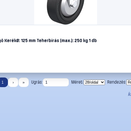
ő KerékØ: 125 mm Teherbírás (max.): 250 kg 1 db
Ugrás:
Méret:
Rendezés:
1
›
»
Á