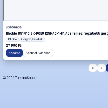
#3050630
Blickle 851410 BK-POEV 125KAD-1-FA Acéllemez rögzített görg
Blickle
Görgők, kerekek
27 990 Ft
Kosárba
Azonnali vásárlás
«
‹
©
2026
ThermoScope