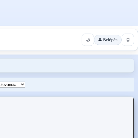
🌙
👤 Belépés
🛒