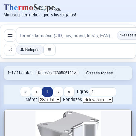
Minőségi termékek, gyors kiszolgálás!
1–1 / 1 tal
🌙
👤 Belépés
🛒
1–1 / 1 találat
Összes törlése
Keresés: “#3050612” ✕
Ugrás:
«
‹
1
›
»
Méret:
Rendezés: