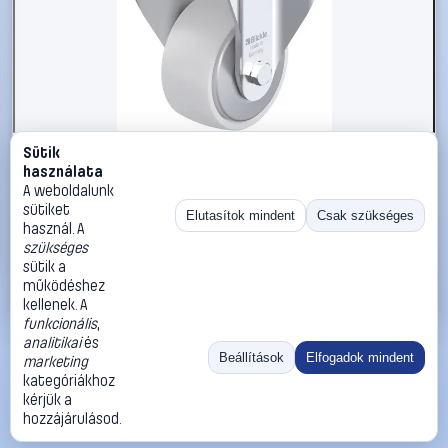
Sütik
#3050612
használata
Blickle 852727 BK-PO 82R-FA Acéllemez rögzített görgő
A weboldalunk
KerékØ: 80 mm Teherbírás (max.): 230 kg 1 db
sütiket
Elutasítok mindent
Csak szükséges
használ. A
Blickle
Görgők, kerekek
szükséges
18 990 Ft
sütik a
működéshez
Kosárba
Azonnali vásárlás
kellenek. A
funkcionális
,
analitikai
és
Ugrás:
«
‹
1
›
»
Beállítások
Elfogadok mindent
marketing
Méret:
Rendezés:
kategóriákhoz
kérjük a
©
2026
ÁSZF
Adatvédelem
Impresszum
Kapcsolat
hozzájárulásod.
ThermoScope
Cégbemutató
Sütibeállítások