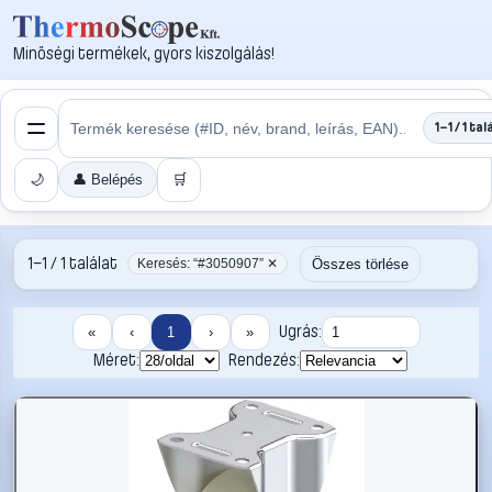
Minőségi termékek, gyors kiszolgálás!
1–1 / 1 tal
🌙
👤 Belépés
🛒
1–1 / 1 találat
Összes törlése
Keresés: “#3050907” ✕
Ugrás:
«
‹
1
›
»
Méret:
Rendezés: