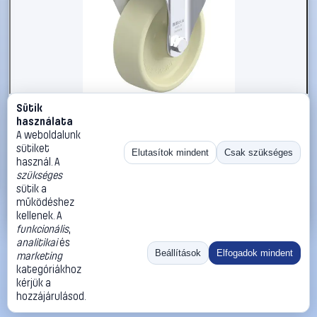
Sütik
#3050907
használata
Blickle 858007 B-POH 150G Acéllemez rögzített görgő
A weboldalunk
KerékØ: 150 mm Teherbírás (max.): 400 kg 1 db
sütiket
Elutasítok mindent
Csak szükséges
használ. A
Blickle
Görgők, kerekek
szükséges
32 990 Ft
sütik a
működéshez
Kosárba
Azonnali vásárlás
kellenek. A
funkcionális
,
analitikai
és
Ugrás:
«
‹
1
›
»
Beállítások
Elfogadok mindent
marketing
Méret:
Rendezés:
kategóriákhoz
kérjük a
©
2026
ÁSZF
Adatvédelem
Impresszum
Kapcsolat
hozzájárulásod.
ThermoScope
Cégbemutató
Sütibeállítások