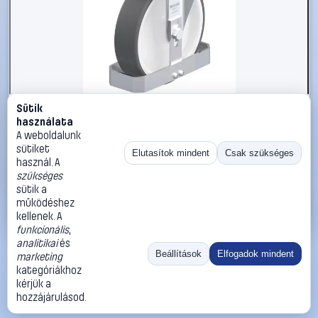
Sütik
#3050937
használata
Blickle 880378 B-POTH 200G-FS Acéllemez rögzített
A weboldalunk
görgő KerékØ: 200 mm Teherbírás (max.): 400 kg 1 db
sütiket
Elutasítok mindent
Csak szükséges
használ. A
Blickle
Görgők, kerekek
szükséges
59 990 Ft
sütik a
működéshez
Kosárba
Azonnali vásárlás
kellenek. A
funkcionális
,
analitikai
és
Ugrás:
«
‹
1
›
»
Beállítások
Elfogadok mindent
marketing
Méret:
Rendezés:
kategóriákhoz
kérjük a
©
2026
ÁSZF
Adatvédelem
Impresszum
Kapcsolat
hozzájárulásod.
ThermoScope
Cégbemutató
Sütibeállítások