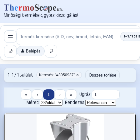
Minőségi termékek, gyors kiszolgálás!
1–1 / 1 tal
🌙
👤 Belépés
🛒
1–1 / 1 találat
Összes törlése
Keresés: “#3050937” ✕
Ugrás:
«
‹
1
›
»
Méret:
Rendezés: