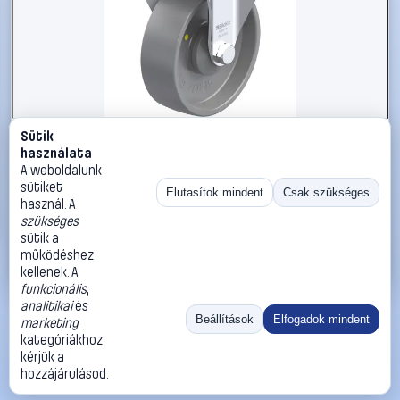
Sütik
#3050603
használata
Blickle 884384 BK-PO 125KA-1-ELS Acéllemez rögzített
A weboldalunk
görgő KerékØ: 125 mm Teherbírás (max.): 300 kg 1 db
sütiket
Elutasítok mindent
Csak szükséges
használ. A
Blickle
Görgők, kerekek
szükséges
25 990 Ft
sütik a
működéshez
Kosárba
Azonnali vásárlás
kellenek. A
funkcionális
,
analitikai
és
Ugrás:
«
‹
1
›
»
Beállítások
Elfogadok mindent
marketing
Méret:
Rendezés:
kategóriákhoz
kérjük a
©
2026
ÁSZF
Adatvédelem
Impresszum
Kapcsolat
hozzájárulásod.
ThermoScope
Cégbemutató
Sütibeállítások