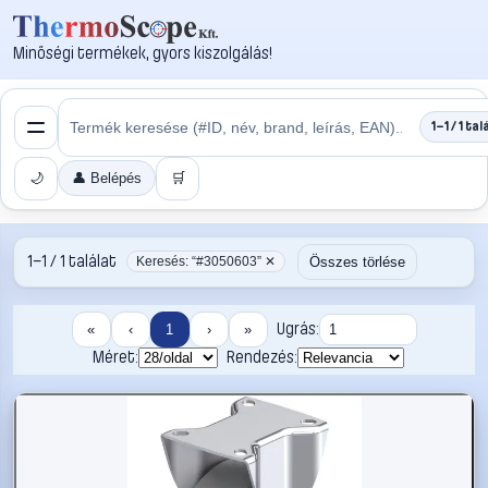
Minőségi termékek, gyors kiszolgálás!
1–1 / 1 tal
🌙
👤 Belépés
🛒
1–1 / 1 találat
Összes törlése
Keresés: “#3050603” ✕
Ugrás:
«
‹
1
›
»
Méret:
Rendezés: