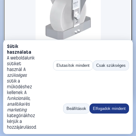
Sütik
#3050818
használata
Blickle 900112 B-PO 150R-FS Acéllemez rögzített görgő
A weboldalunk
KerékØ: 150 mm Teherbírás (max.): 400 kg 1 db
sütiket
Elutasítok mindent
Csak szükséges
használ. A
Blickle
Görgők, kerekek
szükséges
40 990 Ft
sütik a
működéshez
Kosárba
Azonnali vásárlás
kellenek. A
funkcionális
,
analitikai
és
Ugrás:
«
‹
1
›
»
Beállítások
Elfogadok mindent
marketing
Méret:
Rendezés:
kategóriákhoz
kérjük a
©
2026
ÁSZF
Adatvédelem
Impresszum
Kapcsolat
hozzájárulásod.
ThermoScope
Cégbemutató
Sütibeállítások