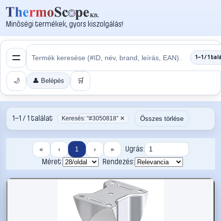
Minőségi termékek, gyors kiszolgálás!
1–1 / 1 tal
🌙
👤 Belépés
🛒
1–1 / 1 találat
Összes törlése
Keresés: “#3050818” ✕
Ugrás:
«
‹
1
›
»
Méret:
Rendezés: