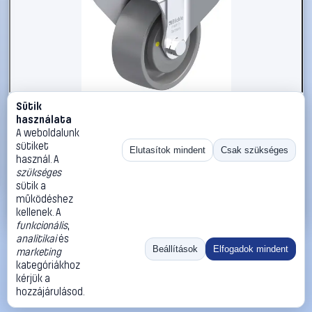
Sütik
#3050863
használata
Blickle 925966 B-PO 80KA-ELS Acéllemez rögzített görgő
A weboldalunk
KerékØ: 80 mm Teherbírás (max.): 220 kg 1 db
sütiket
Elutasítok mindent
Csak szükséges
használ. A
Blickle
Görgők, kerekek
szükséges
17 990 Ft
sütik a
működéshez
Kosárba
Azonnali vásárlás
kellenek. A
funkcionális
,
analitikai
és
Ugrás:
«
‹
1
›
»
Beállítások
Elfogadok mindent
marketing
Méret:
Rendezés:
kategóriákhoz
kérjük a
©
2026
ÁSZF
Adatvédelem
Impresszum
Kapcsolat
hozzájárulásod.
ThermoScope
Cégbemutató
Sütibeállítások