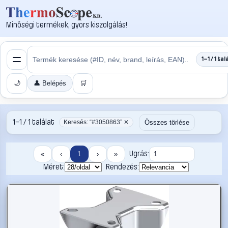
Minőségi termékek, gyors kiszolgálás!
1–1 / 1 tal
🌙
👤 Belépés
🛒
1–1 / 1 találat
Összes törlése
Keresés: “#3050863” ✕
Ugrás:
«
‹
1
›
»
Méret:
Rendezés: