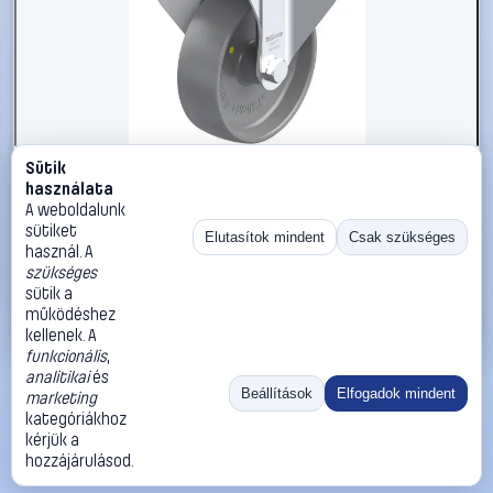
Sütik
#3050601
használata
Blickle 926257 BK-PO 125G-3-ELS Acéllemez rögzített
A weboldalunk
görgő KerékØ: 125 mm Teherbírás (max.): 300 kg 1 db
sütiket
Elutasítok mindent
Csak szükséges
használ. A
Blickle
Görgők, kerekek
szükséges
25 990 Ft
sütik a
működéshez
Kosárba
Azonnali vásárlás
kellenek. A
funkcionális
,
analitikai
és
Ugrás:
«
‹
1
›
»
Beállítások
Elfogadok mindent
marketing
Méret:
Rendezés:
kategóriákhoz
kérjük a
©
2026
ÁSZF
Adatvédelem
Impresszum
Kapcsolat
hozzájárulásod.
ThermoScope
Cégbemutató
Sütibeállítások