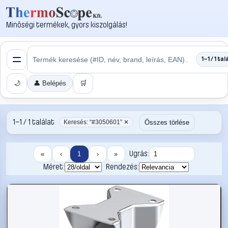
Minőségi termékek, gyors kiszolgálás!
1–1 / 1 tal
🌙
👤 Belépés
🛒
1–1 / 1 találat
Összes törlése
Keresés: “#3050601” ✕
Ugrás:
«
‹
1
›
»
Méret:
Rendezés: