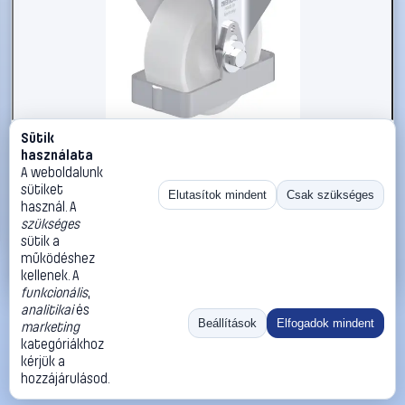
Sütik
#3050784
használata
Blickle 928697 B-PO 100KA-FS Acéllemez rögzített görgő
A weboldalunk
KerékØ: 100 mm Teherbírás (max.): 250 kg 1 db
sütiket
Elutasítok mindent
Csak szükséges
használ. A
Blickle
Görgők, kerekek
szükséges
29 990 Ft
sütik a
működéshez
Kosárba
Azonnali vásárlás
kellenek. A
funkcionális
,
analitikai
és
Ugrás:
«
‹
1
›
»
Beállítások
Elfogadok mindent
marketing
Méret:
Rendezés:
kategóriákhoz
kérjük a
©
2026
ÁSZF
Adatvédelem
Impresszum
Kapcsolat
hozzájárulásod.
ThermoScope
Cégbemutató
Sütibeállítások