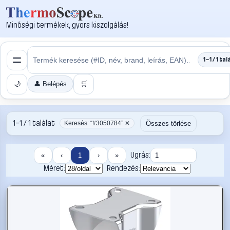
Minőségi termékek, gyors kiszolgálás!
1–1 / 1 tal
🌙
👤 Belépés
🛒
1–1 / 1 találat
Összes törlése
Keresés: “#3050784” ✕
Ugrás:
«
‹
1
›
»
Méret:
Rendezés: