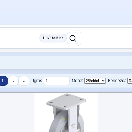
1–1 / 1 találat
Ugrás:
Méret:
Rendezés:
1
›
»