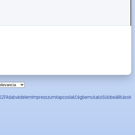
SZF
Adatvédelem
Impresszum
Kapcsolat
Cégbemutató
Sütibeállítások