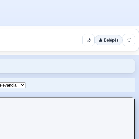
🌙
👤 Belépés
🛒