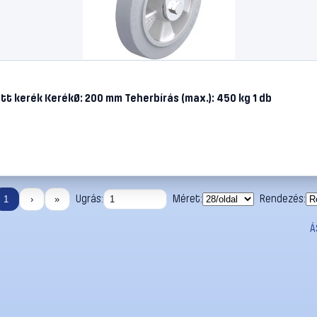
tt kerék KerékØ: 200 mm Teherbírás (max.): 450 kg 1 db
Ugrás:
Méret:
Rendezés:
1
›
»
Á