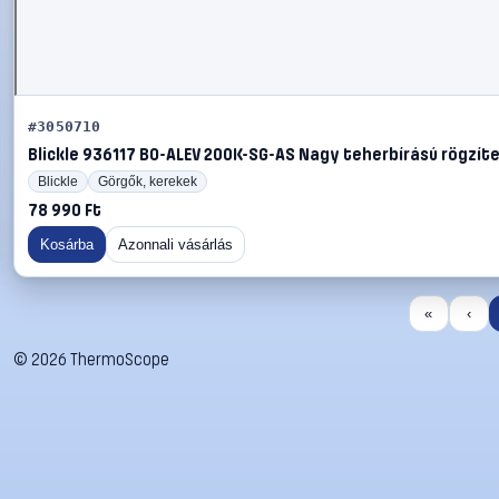
#3050710
Blickle 936117 BO-ALEV 200K-SG-AS Nagy teherbírású rögzíte
Blickle
Görgők, kerekek
78 990 Ft
Kosárba
Azonnali vásárlás
«
‹
©
2026
ThermoScope