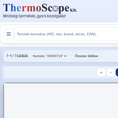
Minőségi termékek, gyors kiszolgálás!
1–1 / 1 találat
Összes törlése
Keresés: “#3050710” ✕
«
‹