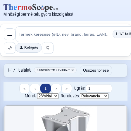
Minőségi termékek, gyors kiszolgálás!
1–1 / 1 tal
🌙
👤 Belépés
🛒
1–1 / 1 találat
Összes törlése
Keresés: “#3050867” ✕
Ugrás:
«
‹
1
›
»
Méret:
Rendezés: