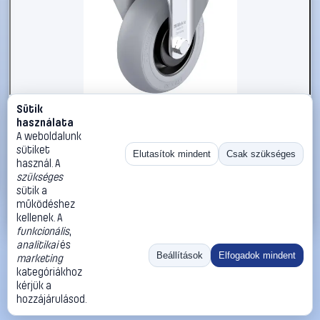
Sütik
#3050867
használata
Blickle 936132 B-POES 150KA-SG Acéllemez rögzített
A weboldalunk
görgő KerékØ: 150 mm Teherbírás (max.): 280 kg 1 db
sütiket
Elutasítok mindent
Csak szükséges
használ. A
Blickle
Görgők, kerekek
szükséges
42 990 Ft
sütik a
működéshez
Kosárba
Azonnali vásárlás
kellenek. A
funkcionális
,
analitikai
és
Ugrás:
«
‹
1
›
»
Beállítások
Elfogadok mindent
marketing
Méret:
Rendezés:
kategóriákhoz
kérjük a
©
2026
ÁSZF
Adatvédelem
Impresszum
Kapcsolat
hozzájárulásod.
ThermoScope
Cégbemutató
Sütibeállítások