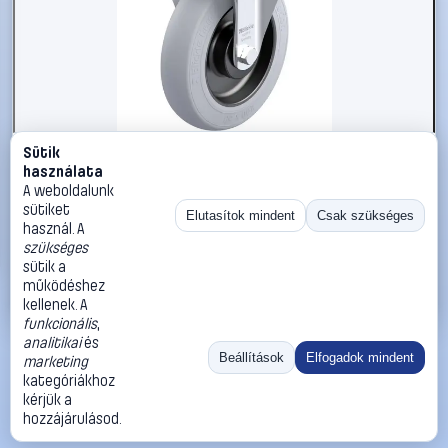
Sütik
#3050869
használata
Blickle 936134 B-POES 200KA-SG Acéllemez rögzített
A weboldalunk
görgő KerékØ: 200 mm Teherbírás (max.): 350 kg 1 db
sütiket
Elutasítok mindent
Csak szükséges
használ. A
Blickle
Görgők, kerekek
szükséges
55 990 Ft
sütik a
működéshez
Kosárba
Azonnali vásárlás
kellenek. A
funkcionális
,
analitikai
és
Ugrás:
«
‹
1
›
»
Beállítások
Elfogadok mindent
marketing
Méret:
Rendezés:
kategóriákhoz
kérjük a
©
2026
ÁSZF
Adatvédelem
Impresszum
Kapcsolat
hozzájárulásod.
ThermoScope
Cégbemutató
Sütibeállítások