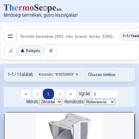
Minőségi termékek, gyors kiszolgálás!
1–1 / 1 tal
🌙
👤 Belépés
🛒
1–1 / 1 találat
Összes törlése
Keresés: “#3050869” ✕
Ugrás:
«
‹
1
›
»
Méret:
Rendezés: