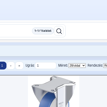
1–1 / 1 találat
Ugrás:
Méret:
Rendezés:
1
›
»