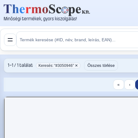
Minőségi termékek, gyors kiszolgálás!
1–1 / 1 találat
Összes törlése
Keresés: “#3050946” ✕
«
‹