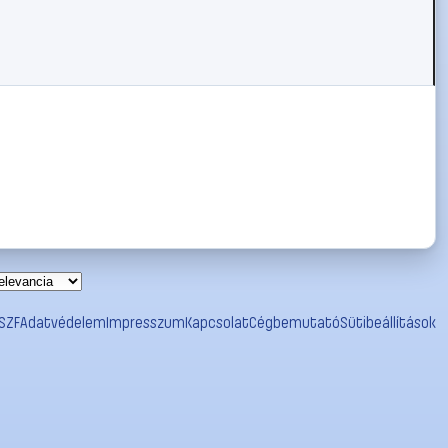
SZF
Adatvédelem
Impresszum
Kapcsolat
Cégbemutató
Sütibeállítások