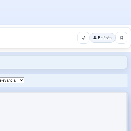
🌙
👤 Belépés
🛒