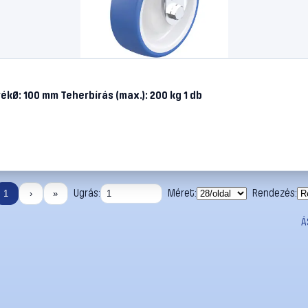
ékØ: 100 mm Teherbírás (max.): 200 kg 1 db
Ugrás:
Méret:
Rendezés:
1
›
»
Á