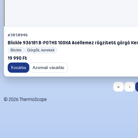
#3050946
Blickle 936181 B-POTHS 100KA Acéllemez rögzített görgő Ker
Blickle
Görgők, kerekek
19 990 Ft
Kosárba
Azonnali vásárlás
«
‹
©
2026
ThermoScope