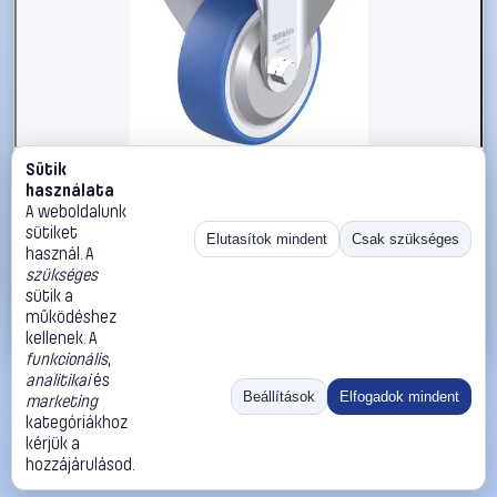
Sütik
#3050951
használata
Blickle 936184 B-POTHS 100R-FA Acéllemez rögzített
A weboldalunk
görgő KerékØ: 100 mm Teherbírás (max.): 200 kg 1 db
sütiket
Elutasítok mindent
Csak szükséges
használ. A
Blickle
Görgők, kerekek
szükséges
23 990 Ft
sütik a
működéshez
Kosárba
Azonnali vásárlás
kellenek. A
funkcionális
,
analitikai
és
Ugrás:
«
‹
1
›
»
Beállítások
Elfogadok mindent
marketing
Méret:
Rendezés:
kategóriákhoz
kérjük a
©
2026
ÁSZF
Adatvédelem
Impresszum
Kapcsolat
hozzájárulásod.
ThermoScope
Cégbemutató
Sütibeállítások