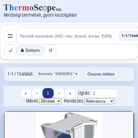
Minőségi termékek, gyors kiszolgálás!
1–1 / 1 tal
🌙
👤 Belépés
🛒
1–1 / 1 találat
Összes törlése
Keresés: “#3050951” ✕
Ugrás:
«
‹
1
›
»
Méret:
Rendezés: