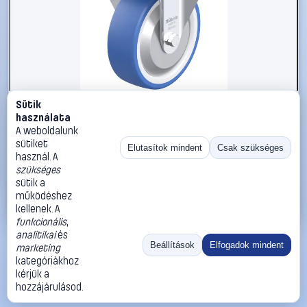
Sütik
#3050967
használata
Blickle 936188 B-POTHS 125KA-FA Acéllemez rögzített
A weboldalunk
görgő KerékØ: 125 mm Teherbírás (max.): 250 kg 1 db
sütiket
Elutasítok mindent
Csak szükséges
használ. A
Blickle
Görgők, kerekek
szükséges
27 990 Ft
sütik a
működéshez
Kosárba
Azonnali vásárlás
kellenek. A
funkcionális
,
analitikai
és
Ugrás:
«
‹
1
›
»
Beállítások
Elfogadok mindent
marketing
Méret:
Rendezés:
kategóriákhoz
kérjük a
©
2026
ÁSZF
Adatvédelem
Impresszum
Kapcsolat
hozzájárulásod.
ThermoScope
Cégbemutató
Sütibeállítások