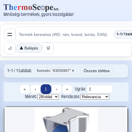
Minőségi termékek, gyors kiszolgálás!
1–1 / 1 tal
🌙
👤 Belépés
🛒
1–1 / 1 találat
Összes törlése
Keresés: “#3050967” ✕
Ugrás:
«
‹
1
›
»
Méret:
Rendezés: