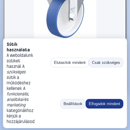
Sütik
#3050982
használata
Blickle 936191 B-POTHS 160G Acéllemez rögzített görgő
A weboldalunk
KerékØ: 160 mm Teherbírás (max.): 400 kg 1 db
sütiket
Elutasítok mindent
Csak szükséges
használ. A
Blickle
Görgők, kerekek
szükséges
41 990 Ft
sütik a
működéshez
Kosárba
Azonnali vásárlás
kellenek. A
funkcionális
,
analitikai
és
Ugrás:
«
‹
1
›
»
Beállítások
Elfogadok mindent
marketing
Méret:
Rendezés:
kategóriákhoz
kérjük a
©
2026
ÁSZF
Adatvédelem
Impresszum
Kapcsolat
hozzájárulásod.
ThermoScope
Cégbemutató
Sütibeállítások