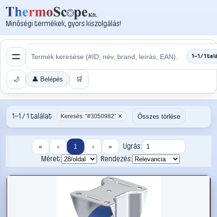
Minőségi termékek, gyors kiszolgálás!
1–1 / 1 tal
🌙
👤 Belépés
🛒
1–1 / 1 találat
Összes törlése
Keresés: “#3050982” ✕
Ugrás:
«
‹
1
›
»
Méret:
Rendezés: